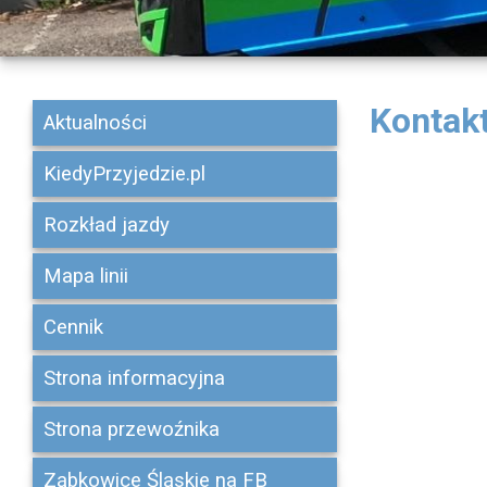
Kontak
Aktualności
KiedyPrzyjedzie.pl
Rozkład jazdy
Mapa linii
Cennik
Strona informacyjna
Strona przewoźnika
Ząbkowice Śląskie na FB